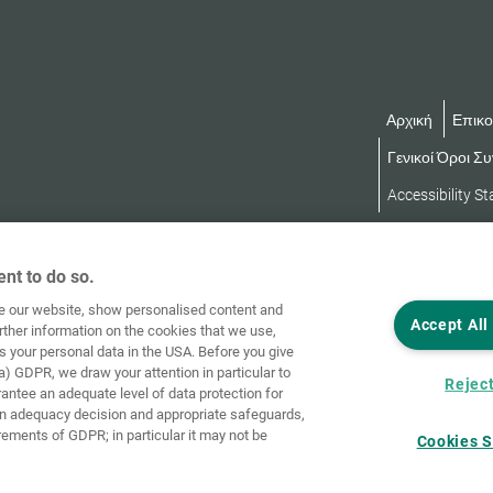
Αρχική
Επικο
Γενικοί Όροι Σ
Accessibility S
nt to do so.
ve our website, show personalised content and
Accept All
rther information on the cookies that we use,
s your personal data in the USA. Before you give
a) GDPR, we draw your attention in particular to
Reject
rantee an adequate level of data protection for
an adequacy decision and appropriate safeguards,
rements of GDPR; in particular it may not be
Cookies S