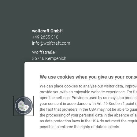
wolfcraft GmbH
+49 2655 510
info@wolfcraft.com
Wolffstraße 1
56746
Kempenich
Germany
We use cookies when you give us your conse
We can place cookies to analyse our visitor data, impro
provide you with an enjoyable website experience. For fu
open the settings. Providers used by us may also proces
your consent in accordance with Art. 49 Section 1 point (
the fact that providers in the USA may not be able to gua
the processing of your personal data in the absence of 
as data protection laws in the USA do not meet the requi
possible to enforce the rights of data subjects.