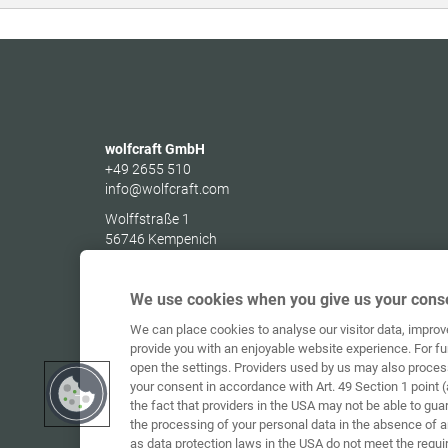
wolfcraft GmbH
+49 2655 510
info@wolfcraft.com
Wolffstraße 1
56746
Kempenich
Germany
We use cookies when you give us your conse
We can place cookies to analyse our visitor data, impro
provide you with an enjoyable website experience. For fu
open the settings. Providers used by us may also proces
your consent in accordance with Art. 49 Section 1 point (
the fact that providers in the USA may not be able to gua
the processing of your personal data in the absence of 
as data protection laws in the USA do not meet the requi