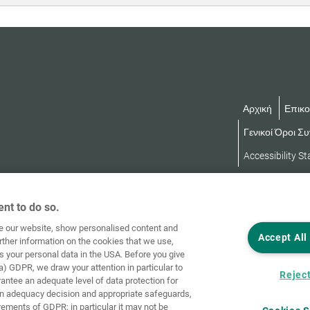
Αρχική
Επικο
Γενικοί Όροι Σ
Accessibility S
nt to do so.
ve our website, show personalised content and
Accept All
rther information on the cookies that we use,
s your personal data in the USA. Before you give
a) GDPR, we draw your attention in particular to
Reject
rantee an adequate level of data protection for
an adequacy decision and appropriate safeguards,
rements of GDPR; in particular it may not be