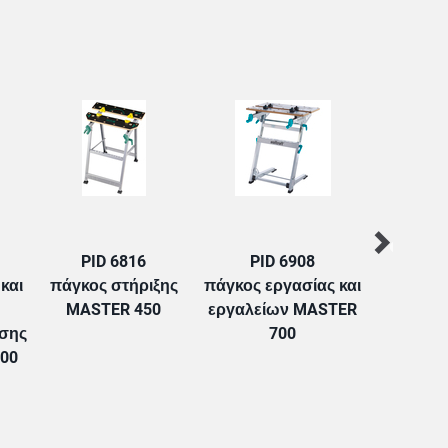
PID 6816
PID 6908
PID
και
πάγκος στήριξης
πάγκος εργασίας και
Πάγκος σύ
MASTER 450
εργαλείων MASTER
εργαλεί
ισης
700
750
00