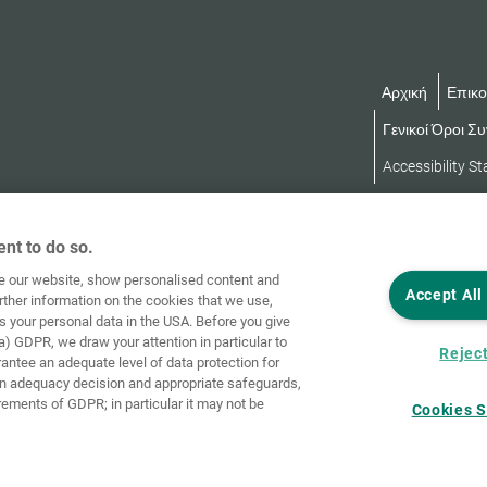
Αρχική
Επικο
Γενικοί Όροι Σ
Accessibility S
nt to do so.
ve our website, show personalised content and
Accept All
rther information on the cookies that we use,
s your personal data in the USA. Before you give
a) GDPR, we draw your attention in particular to
Reject
rantee an adequate level of data protection for
an adequacy decision and appropriate safeguards,
rements of GDPR; in particular it may not be
Cookies S