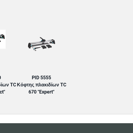
TAB:
0
PID 5555
δίων TC
Κόφτης πλακιδίων TC
ct"
670 "Expert"