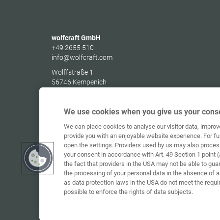
wolfcraft GmbH
+49 2655 510
info@wolfcraft.com
Wolffstraße 1
56746
Kempenich
Germany
We use cookies when you give us your conse
We can place cookies to analyse our visitor data, impro
provide you with an enjoyable website experience. For fu
open the settings. Providers used by us may also proces
your consent in accordance with Art. 49 Section 1 point (
the fact that providers in the USA may not be able to gua
the processing of your personal data in the absence of 
as data protection laws in the USA do not meet the requi
possible to enforce the rights of data subjects.