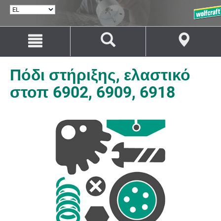
ΕΠΙΛΟΓΉ
ΓΛΏΣΣΑΣ
Μετάβαση
Μετάβαση
στο
στην
περιεχόμενο
πλοήγηση
Πόδι στήριξης, ελαστικό
στοπ 6902, 6909, 6918