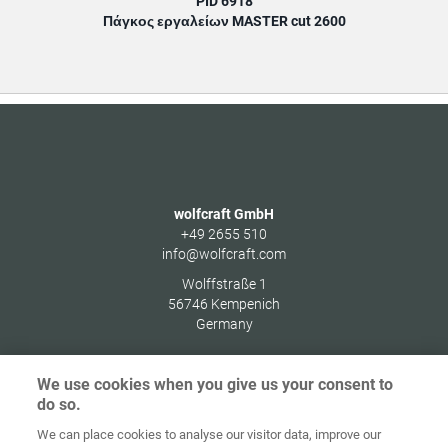
PID 6918
Πάγκος εργαλείων MASTER cut 2600
wolfcraft GmbH
+49 2655 510
info@wolfcraft.com
Wolffstraße 1
56746
Kempenich
Germany
We use cookies when you give us your consent to
do so.
Στοιχεία
Προστασία
We can place cookies to analyse our visitor data, improve our
Αρχική
Επικοινωνία
έκδοσης
δεδομένων