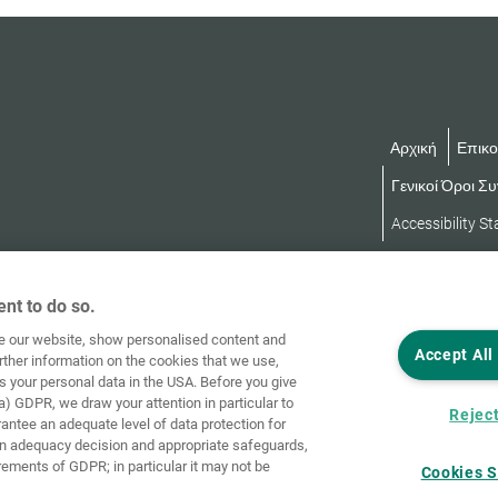
Αρχική
Επικο
Γενικοί Όροι Σ
Accessibility S
nt to do so.
ve our website, show personalised content and
Accept All
rther information on the cookies that we use,
s your personal data in the USA. Before you give
a) GDPR, we draw your attention in particular to
Reject
rantee an adequate level of data protection for
an adequacy decision and appropriate safeguards,
rements of GDPR; in particular it may not be
Cookies S