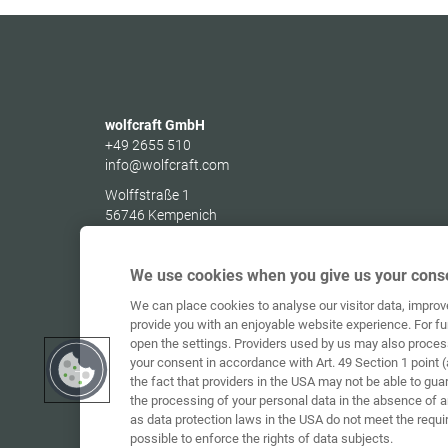
wolfcraft GmbH
+49 2655 510
info@wolfcraft.com
Wolffstraße 1
56746
Kempenich
Germany
We use cookies when you give us your conse
We can place cookies to analyse our visitor data, impro
provide you with an enjoyable website experience. For fu
open the settings. Providers used by us may also proces
your consent in accordance with Art. 49 Section 1 point (
the fact that providers in the USA may not be able to gua
the processing of your personal data in the absence of 
as data protection laws in the USA do not meet the requi
possible to enforce the rights of data subjects.