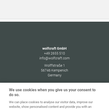
wolfcraft GmbH
+49 2655 510
info@wolfcraft.com
Wolffstraße 1
56746
Kempenich
Germany
We use cookies when you give us your consent to
do so.
Στοιχεία
Προστασία
We can place cookies to analyse our visitor data, improve our
Αρχική
Επικοινωνία
έκδοσης
δεδομένων
website, show personalised content and provide you with an