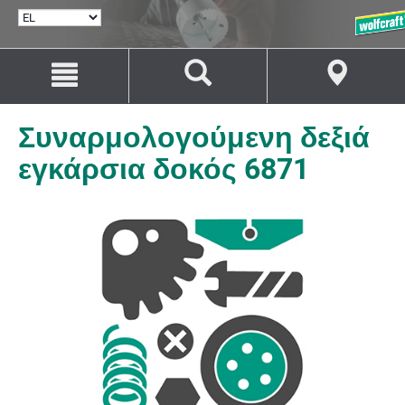
ΕΠΙΛΟΓΉ
ΓΛΏΣΣΑΣ
Μετάβαση
Μετάβαση
στο
στην
περιεχόμενο
πλοήγηση
Συναρμολογούμενη δεξιά
εγκάρσια δοκός 6871