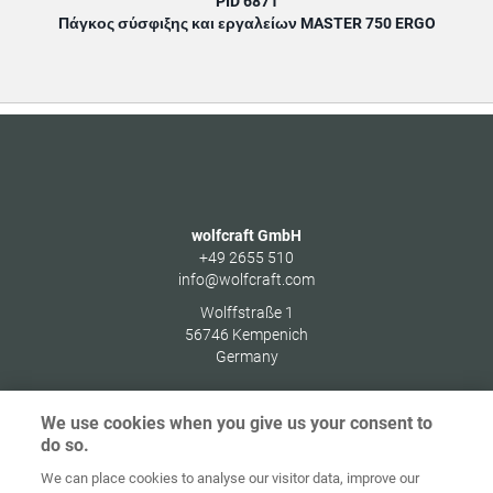
PID 6871
Πάγκος σύσφιξης και εργαλείων MASTER 750 ERGO
wolfcraft GmbH
+49 2655 510
info@wolfcraft.com
Wolffstraße 1
56746
Kempenich
Germany
We use cookies when you give us your consent to
do so.
Στοιχεία
Προστασία
We can place cookies to analyse our visitor data, improve our
Αρχική
Επικοινωνία
έκδοσης
δεδομένων