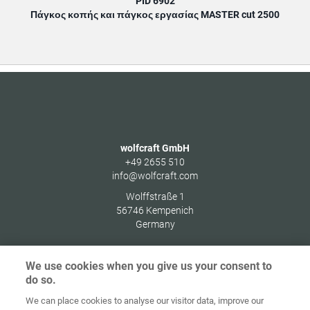
PID 6902
Πάγκος κοπής και πάγκος εργασίας MASTER cut 2500
wolfcraft GmbH
+49 2655 510
info@wolfcraft.com
Wolffstraße 1
56746
Kempenich
Germany
We use cookies when you give us your consent to
do so.
Στοιχεία
Προστασία
We can place cookies to analyse our visitor data, improve our
Αρχική
Επικοινωνία
έκδοσης
δεδομένων