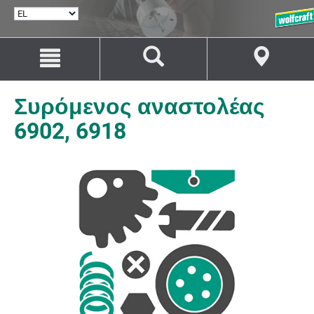
ΕΠΙΛΟΓΉ
ΓΛΏΣΣΑΣ
Μετάβαση
Μετάβαση
στο
στην
περιεχόμενο
πλοήγηση
Συρόμενος αναστολέας
6902, 6918