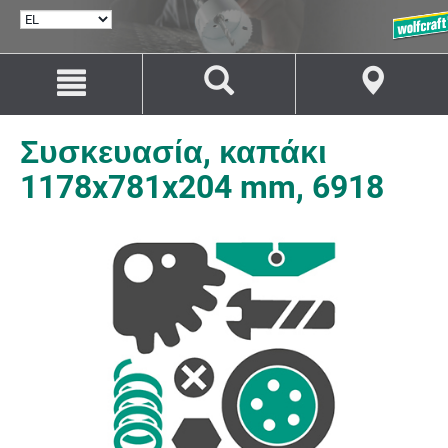
ΕΠΙΛΟΓΉ
ΓΛΏΣΣΑΣ
Μετάβαση
Μετάβαση
στο
στην
περιεχόμενο
πλοήγηση
Συσκευασία, καπάκι
1178x781x204 mm, 6918