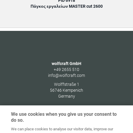
PID 6918
Πάγκος εργαλείων MASTER cut 2600
wolfcraft GmbH
+49 2655 510
info@wolfcraft.com
Wolffstraße 1
56746
Kempenich
Germany
We use cookies when you give us your consent to
do so.
Στοιχεία
Προστασία
We can place cookies to analyse our visitor data, improve our
Αρχική
Επικοινωνία
έκδοσης
δεδομένων