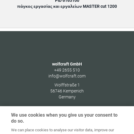
PID 6165100
πάγκος εργασίας και εργαλείων MASTER cut 1200
wolfcraft GmbH
+49 2655 510
info@wolfcraft.com
Wolffstraße 1
56746
Kempenich
Germany
We use cookies when you give us your consent to
do so.
Στοιχεία
Προστασία
We can place cookies to analyse our visitor data, improve our
Αρχική
Επικοινωνία
έκδοσης
δεδομένων