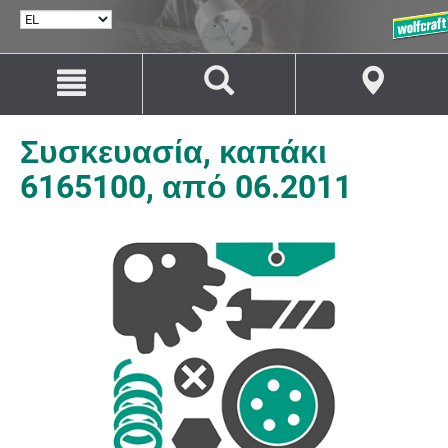
ΕΠΙΛΟΓΉ
ΓΛΏΣΣΑΣ
Μετάβαση
Μετάβαση
στο
στην
περιεχόμενο
πλοήγηση
Συσκευασία, καπάκι
6165100, από 06.2011