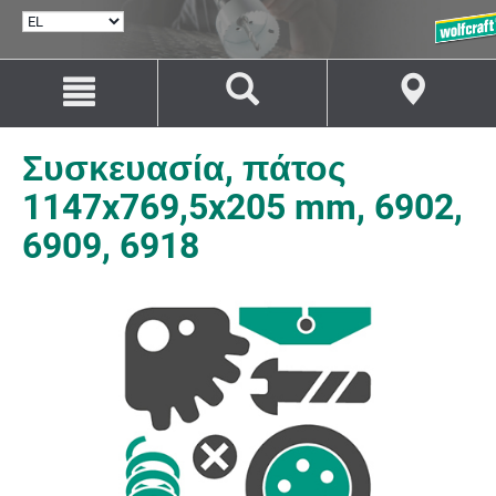
ΕΠΙΛΟΓΉ
ΓΛΏΣΣΑΣ
Μετάβαση
Μετάβαση
στο
στην
περιεχόμενο
πλοήγηση
Συσκευασία, πάτος
1147x769,5x205 mm, 6902,
6909, 6918