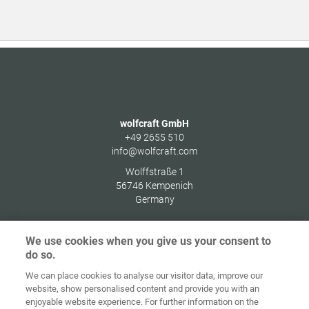
wolfcraft GmbH
+49 2655 510
info@wolfcraft.com
Wolffstraße 1
56746
Kempenich
Germany
We use cookies when you give us your consent to
do so.
Στοιχεία
Προστασία
We can place cookies to analyse our visitor data, improve our
Αρχική
Επικοινωνία
έκδοσης
δεδομένων
website, show personalised content and provide you with an
enjoyable website experience. For further information on the