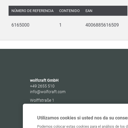
TA
NÚMERO DE REFERENCIA
CONTENIDO
EAN
6165000
1
4006885616509
wolfcraft GmbH
+49 2655 510
info@wolfcraft.com
Wolffstraße 1
56746
Kempenich
Germany
Utilizamos cookies si usted nos da su conse
Podemos colocar estas cookies para el análisis de los da