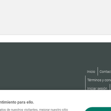
B:
Inicio
Contac
Términos y con
Iniciar sesión
ntimiento para ello.
tos de nuestros visitantes, mejorar nuestro sitio