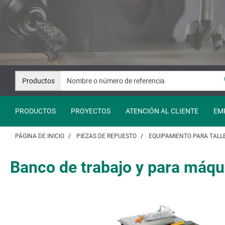
Saltar
Saltar
al
a
contenido
la
navegación
Productos
PRODUCTOS
PROYECTOS
ATENCIÓN AL CLIENTE
EM
PÁGINA DE INICIO
PIEZAS DE REPUESTO
EQUIPAMIENTO PARA TALL
Banco de trabajo y para máq