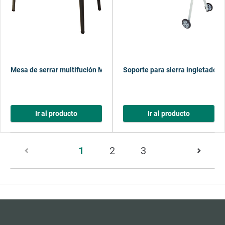
Mesa de serrar multifución MASTER cut
Soporte para sierra ingletado
Ir al producto
Ir al producto
Página
1
2
3
1
de
13