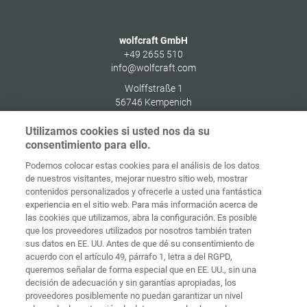
wolfcraft GmbH
+49 2655 510
info@wolfcraft.com
Wolffstraße 1
56746
Kempenich
Germany
Utilizamos cookies si usted nos da su
consentimiento para ello.
Podemos colocar estas cookies para el análisis de los datos
de nuestros visitantes, mejorar nuestro sitio web, mostrar
Protección de
contenidos personalizados y ofrecerle a usted una fantástica
Inicio
Contacto
Aviso legal
datos
experiencia en el sitio web. Para más información acerca de
las cookies que utilizamos, abra la configuración. Es posible
Términos y
que los proveedores utilizados por nosotros también traten
condiciones
Políticas de
generales
cookies
Iniciar sesión
sus datos en EE. UU. Antes de que dé su consentimiento de
acuerdo con el artículo 49, párrafo 1, letra a del RGPD,
Declaración
queremos señalar de forma especial que en EE. UU., sin una
de
decisión de adecuación y sin garantías apropiadas, los
accesibilidad
proveedores posiblemente no puedan garantizar un nivel