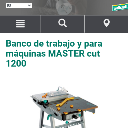
SELECCIONAR
IDIOMA
Saltar
Saltar
al
a
contenido
la
navegación
Banco de trabajo y para
máquinas MASTER cut
1200