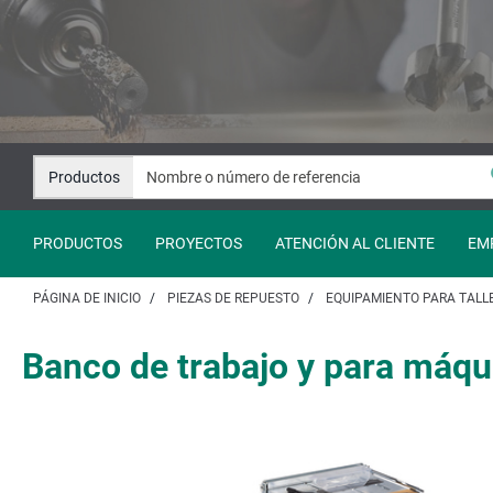
Saltar
Saltar
al
a
contenido
la
navegación
Productos
PRODUCTOS
PROYECTOS
ATENCIÓN AL CLIENTE
EM
PÁGINA DE INICIO
PIEZAS DE REPUESTO
EQUIPAMIENTO PARA TALL
Banco de trabajo y para máqui