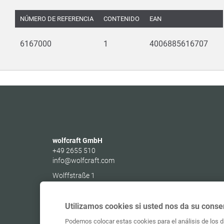
TA
NÚMERO DE REFERENCIA
CONTENIDO
EAN
6167000
1
4006885616707
wolfcraft GmbH
+49 2655 510
info@wolfcraft.com
Wolffstraße 1
56746
Kempenich
Germany
Utilizamos cookies si usted nos da su conse
Podemos colocar estas cookies para el análisis de los da