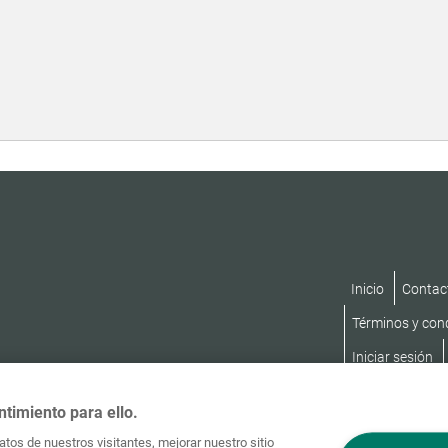
B:
Inicio
Contac
Términos y con
Iniciar sesión
ntimiento para ello.
tos de nuestros visitantes, mejorar nuestro sitio