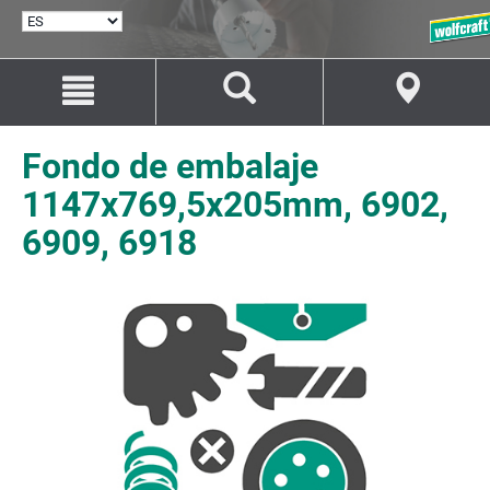
SELECCIONAR
IDIOMA
Saltar
Saltar
al
a
contenido
la
navegación
Fondo de embalaje
1147x769,5x205mm, 6902,
6909, 6918