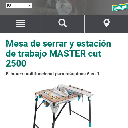
SELECCIONAR
IDIOMA
Saltar
Saltar
al
a
contenido
la
navegación
Mesa de serrar y estación
de trabajo MASTER cut
2500
El banco multifuncional para máquinas 6 en 1