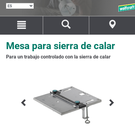
SELECCIONAR
IDIOMA
Saltar
Saltar
al
a
contenido
la
navegación
Mesa para sierra de calar
Para un trabajo controlado con la sierra de calar