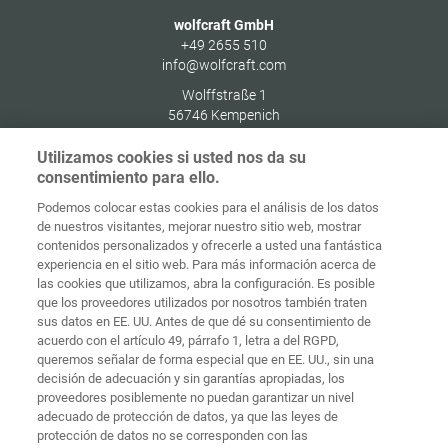
wolfcraft GmbH
+49 2655 510
info@wolfcraft.com
Wolffstraße 1
56746
Kempenich
Germany
Utilizamos cookies si usted nos da su
consentimiento para ello.
Podemos colocar estas cookies para el análisis de los datos
de nuestros visitantes, mejorar nuestro sitio web, mostrar
Protección de
contenidos personalizados y ofrecerle a usted una fantástica
Inicio
Contacto
Aviso legal
datos
experiencia en el sitio web. Para más información acerca de
las cookies que utilizamos, abra la configuración. Es posible
Términos y
que los proveedores utilizados por nosotros también traten
condiciones
Políticas de
generales
cookies
Iniciar sesión
sus datos en EE. UU. Antes de que dé su consentimiento de
acuerdo con el artículo 49, párrafo 1, letra a del RGPD,
Declaración
queremos señalar de forma especial que en EE. UU., sin una
de
decisión de adecuación y sin garantías apropiadas, los
accesibilidad
proveedores posiblemente no puedan garantizar un nivel
adecuado de protección de datos, ya que las leyes de
Ajustes de cookies
protección de datos no se corresponden con las