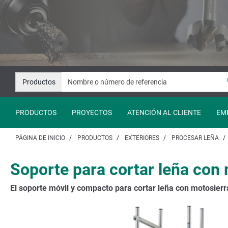
Saltar
Saltar
al
a
contenido
la
navegación
Productos
PRODUCTOS
PROYECTOS
ATENCIÓN AL CLIENTE
EM
PÁGINA DE INICIO
PRODUCTOS
EXTERIORES
PROCESAR LEÑA
Soporte para cortar leña con
El soporte móvil y compacto para cortar leña con motosierr