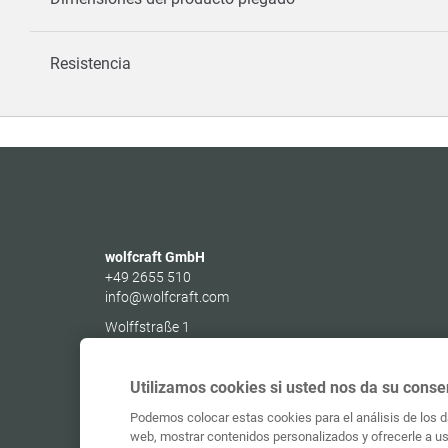
Resistencia
wolfcraft GmbH
+49 2655 510
info@wolfcraft.com
Wolffstraße 1
56746
Kempenich
Germany
Utilizamos cookies si usted nos da su conse
Podemos colocar estas cookies para el análisis de los da
web, mostrar contenidos personalizados y ofrecerle a ust