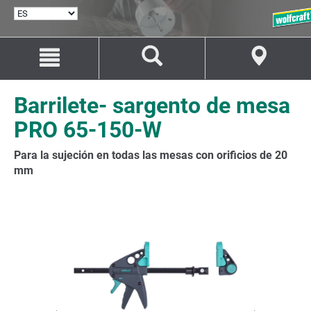
SELECCIONAR
IDIOMA
Saltar
Saltar
al
a
contenido
la
navegación
Barrilete- sargento de mesa
PRO 65-150-W
Para la sujeción en todas las mesas con orificios de 20
mm