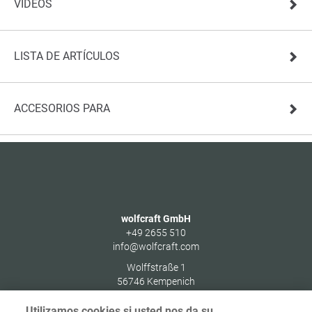
VÍDEOS
LISTA DE ARTÍCULOS
ACCESORIOS PARA
wolfcraft GmbH
+49 2655 510
info@wolfcraft.com
Wolffstraße 1
56746
Kempenich
Germany
Utilizamos cookies si usted nos da su