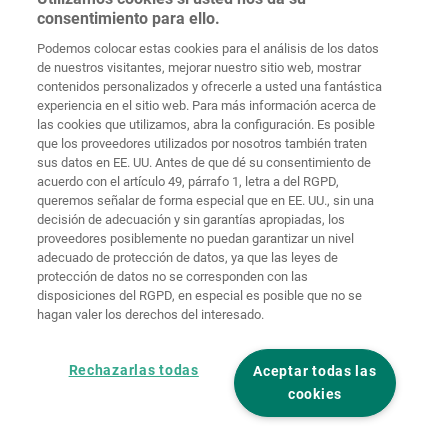
consentimiento para ello.
Podemos colocar estas cookies para el análisis de los datos
de nuestros visitantes, mejorar nuestro sitio web, mostrar
Protección de
contenidos personalizados y ofrecerle a usted una fantástica
Inicio
Contacto
Aviso legal
datos
experiencia en el sitio web. Para más información acerca de
las cookies que utilizamos, abra la configuración. Es posible
Términos y
que los proveedores utilizados por nosotros también traten
condiciones
Políticas de
generales
cookies
Iniciar sesión
sus datos en EE. UU. Antes de que dé su consentimiento de
acuerdo con el artículo 49, párrafo 1, letra a del RGPD,
Declaración
queremos señalar de forma especial que en EE. UU., sin una
de
decisión de adecuación y sin garantías apropiadas, los
accesibilidad
proveedores posiblemente no puedan garantizar un nivel
adecuado de protección de datos, ya que las leyes de
Ajustes de cookies
protección de datos no se corresponden con las
disposiciones del RGPD, en especial es posible que no se
hagan valer los derechos del interesado.
Rechazarlas todas
Aceptar todas las
cookies