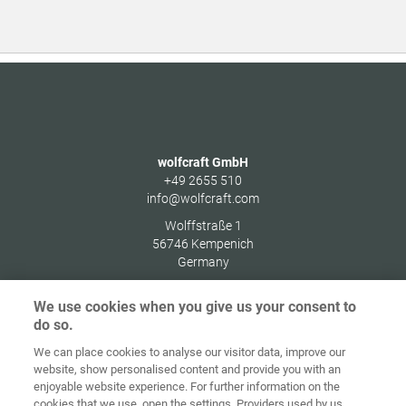
wolfcraft GmbH
+49 2655 510
info@wolfcraft.com
Wolffstraße 1
56746
Kempenich
Germany
We use cookies when you give us your consent to
do so.
We can place cookies to analyse our visitor data, improve our
Alkusivu
Yhteystiedot
Julkaisutiedot
Tietosuoja
website, show personalised content and provide you with an
enjoyable website experience. For further information on the
Tietoja
Kirjaudu
cookies that we use, open the settings. Providers used by us