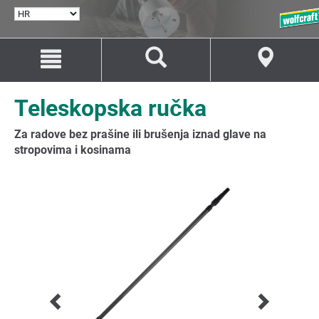
ODABERI
JEZIK
Idi
Idi
na
na
sadržaj
navigaciju
Teleskopska ručka
Za radove bez prašine ili brušenja iznad glave na
stropovima i kosinama