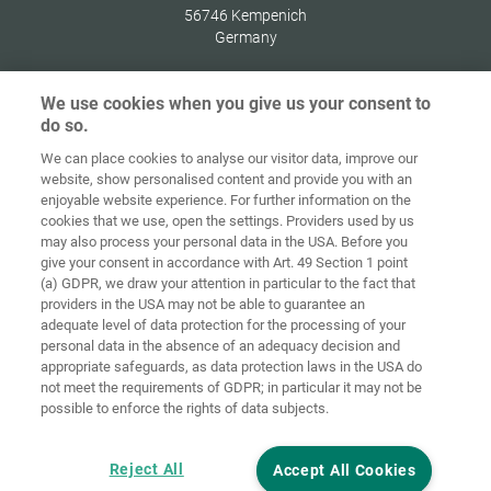
56746
Kempenich
Germany
We use cookies when you give us your consent to
do so.
Zaštita
We can place cookies to analyse our visitor data, improve our
Početna
Kontakt
Impresum
podataka
website, show personalised content and provide you with an
enjoyable website experience. For further information on the
Opći uvjeti
Smjernice za
cookies that we use, open the settings. Providers used by us
poslovanja
kolačiće
Prijava
may also process your personal data in the USA. Before you
give your consent in accordance with Art. 49 Section 1 point
Accessibility
(a) GDPR, we draw your attention in particular to the fact that
Statement
providers in the USA may not be able to guarantee an
adequate level of data protection for the processing of your
Postavke za kolačiće
personal data in the absence of an adequacy decision and
appropriate safeguards, as data protection laws in the USA do
not meet the requirements of GDPR; in particular it may not be
possible to enforce the rights of data subjects.
Reject All
Accept All Cookies