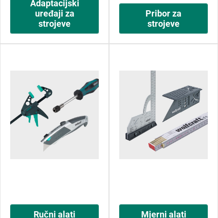
Adaptacijski
uređaji za
Pribor za
strojeve
strojeve
Ručni alati
Mjerni alati