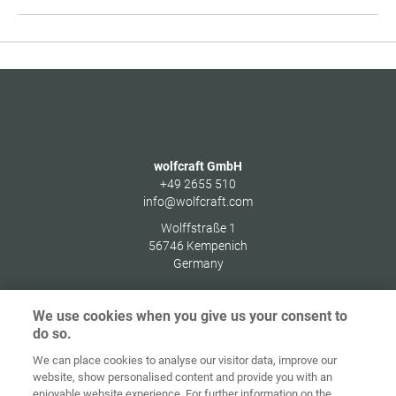
1
od
58
wolfcraft GmbH
+49 2655 510
info@wolfcraft.com
Wolffstraße 1
56746
Kempenich
Germany
We use cookies when you give us your consent to
do so.
Zaštita
We can place cookies to analyse our visitor data, improve our
Početna
Kontakt
Impresum
podataka
website, show personalised content and provide you with an
enjoyable website experience. For further information on the