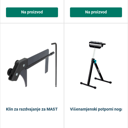
Na proizvod
Na proizvod
Klin za razdvajanje za MASTER cut 2200 / 2500 / 2600
Višenamjenski potporni nogari /