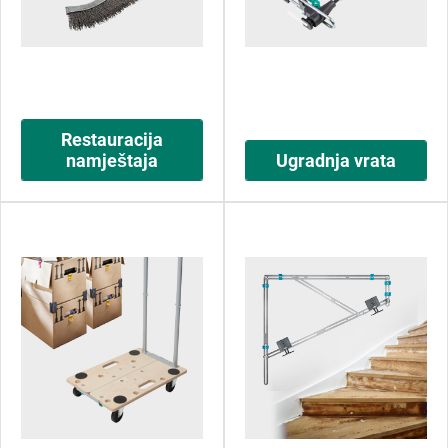
Restauracija
namještaja
Ugradnja vrata