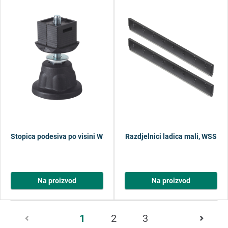
Stopica podesiva po visini WSS
Razdjelnici ladica mali, WSS
Na proizvod
Na proizvod
Stranica
1
2
3