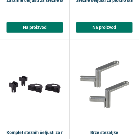
Zaštitne čeljusti za stezne stolove
Stezne čeljusti za plošno steza
Na proizvod
Na proizvod
Komplet steznih čeljusti za ravno i zaobljeno zatezanje, 4-dij.
Brze stezaljke