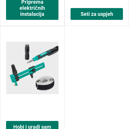
Priprema
električnih
instalacija
Seti za uspjeh
Hobi i uradi sam