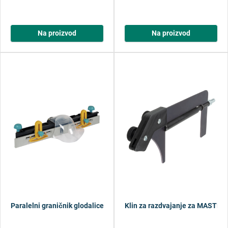
Na proizvod
Na proizvod
Paralelni graničnik glodalice za strojne stolove MASTER cut
Klin za razdvajanje za MASTER 