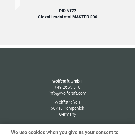
PID 6177
Stezni i radni stol MASTER 200
Univ
wolfcraft GmbH
+49 2655 510
info@wolfcraft.com
Wolffstraße 1
56746
Kempenich
Germany
We use cookies when you give us your consent to