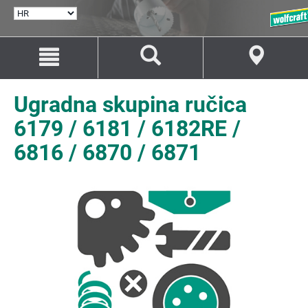
ODABERI
JEZIK
Idi
Idi
na
na
sadržaj
navigaciju
Ugradna skupina ručica
6179 / 6181 / 6182RE /
6816 / 6870 / 6871