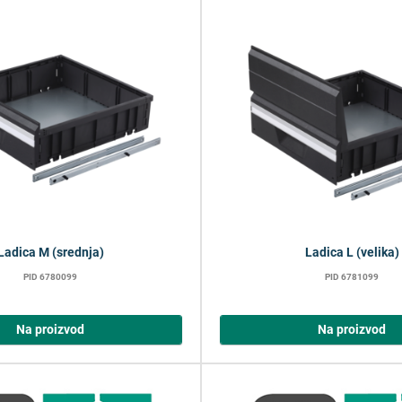
Ladica M (srednja)
Ladica L (velika)
PID 6780099
PID 6781099
Na proizvod
Na proizvod