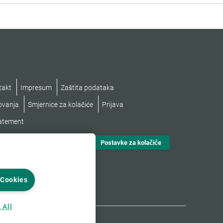
takt
Impresum
Zaštita podataka
lovanja
Smjernice za kolačiće
Prijava
tatement
Postavke za kolačiće
 Cookies
 All