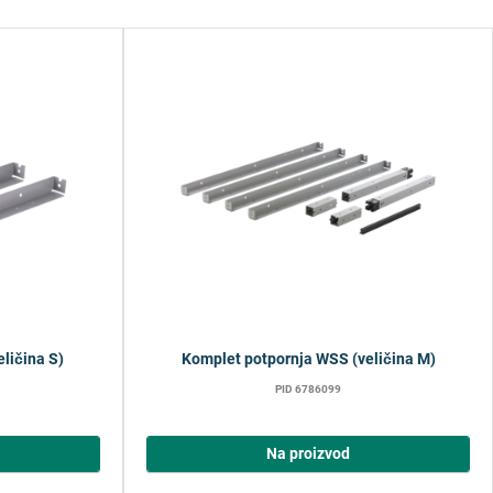
ličina S)
Komplet potpornja WSS (veličina M)
PID 6786099
Na proizvod