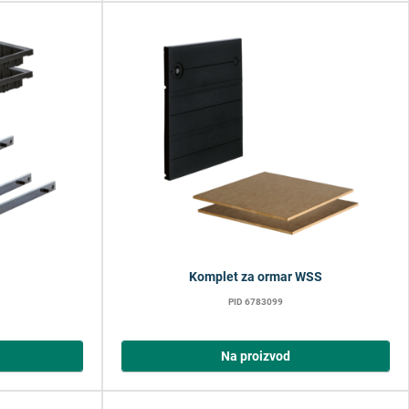
Komplet za ormar WSS
PID 6783099
Na proizvod