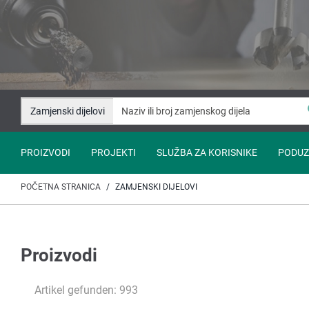
Idi
Idi
na
na
sadržaj
navigaciju
Zamjenski dijelovi
PROIZVODI
PROJEKTI
SLUŽBA ZA KORISNIKE
PODUZ
POČETNA STRANICA
ZAMJENSKI DIJELOVI
Proizvodi
Artikel gefunden: 993