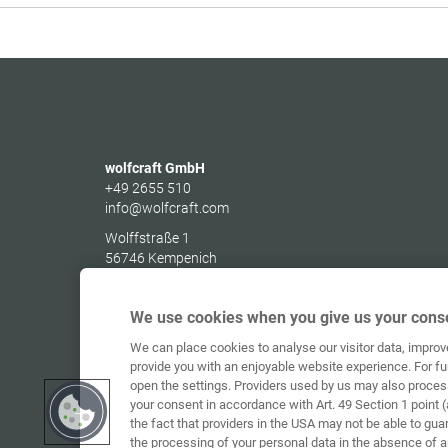
wolfcraft GmbH
+49 2655 510
info@wolfcraft.com
Wolffstraße 1
56746
Kempenich
Germany
We use cookies when you give us your conse
We can place cookies to analyse our visitor data, impro
provide you with an enjoyable website experience. For fu
open the settings. Providers used by us may also proces
your consent in accordance with Art. 49 Section 1 point (
the fact that providers in the USA may not be able to gua
the processing of your personal data in the absence of 