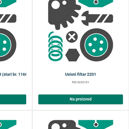
 (stari br. 116610116, 116620265)
Usisni filtar 2201
PID 0220101
Na proizvod