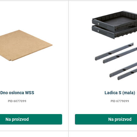
Dno oslonca WSS
Ladica S (mala)
PID 6077099
PID 6779099
Na proizvod
Na proizvod