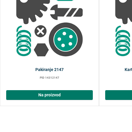
Pakiranje 2147
Kar
PID 14312147
Na proizvod