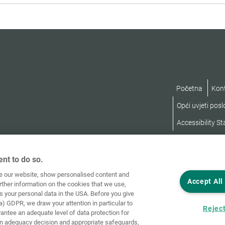
od
50
Početna
Kon
Opći uvjeti pos
Accessibility S
nt to do so.
ve our website, show personalised content and
Accept All
rther information on the cookies that we use,
s your personal data in the USA. Before you give
a) GDPR, we draw your attention in particular to
Reject
rantee an adequate level of data protection for
an adequacy decision and appropriate safeguards,