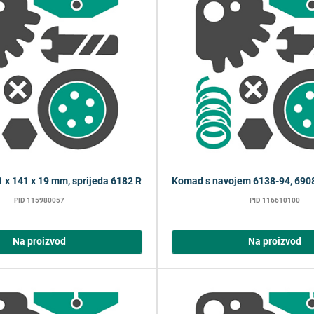
 x 141 x 19 mm, sprijeda 6182 RE
Komad s navojem 6138-94, 6908
PID 115980057
PID 116610100
Na proizvod
Na proizvod