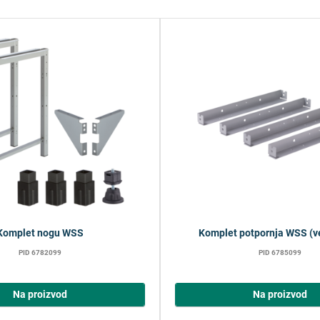
Komplet nogu WSS
Komplet potpornja WSS (ve
PID 6782099
PID 6785099
Na proizvod
Na proizvod