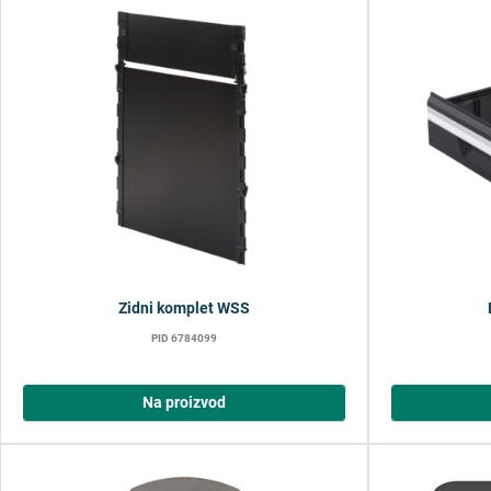
Zidni komplet WSS
PID 6784099
Na proizvod