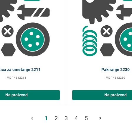
tica za umetanje 2211
Pakiranje 2230
PID 14312211
PID 14312230
Na proizvod
Na proizvod
Stranica
1
2
3
4
5
1