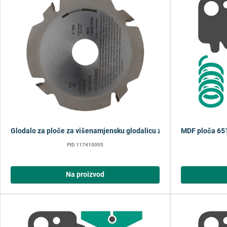
Glodalo za ploče za višenamjensku glodalicu za drvo
MDF ploča 651
PID 117410005
Na proizvod