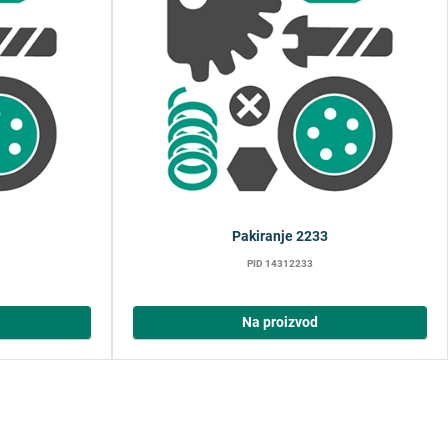
Pakiranje 2233
PID 14312233
Na proizvod