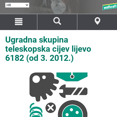
ODABERI
JEZIK
Idi
Idi
na
na
sadržaj
navigaciju
Ugradna skupina
teleskopska cijev lijevo
6182 (od 3. 2012.)