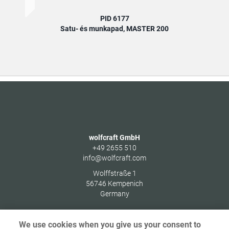
PID 6177
Satu- és munkapad, MASTER 200
Univ
wolfcraft GmbH
+49 2655 510
info@wolfcraft.com
Wolffstraße 1
56746
Kempenich
Germany
We use cookies when you give us your consent to