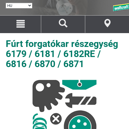
NYELV
KIVÁLASZTÁSA
Ugrás
Ugrás
a
a
tartalomhoz
navigációhoz
Fúrt forgatókar részegység
6179 / 6181 / 6182RE /
6816 / 6870 / 6871