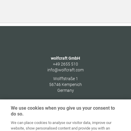
wolfcraft GmbH
+49 2655 510
info@wolfcraft.com
Wolffstraße 1
56746
Kempenich
Germany
We use cookies when you give us your consent to
do so.
Indítóképernyő
Kapcsolat
Impresszum
Adatvédelem
We can place cookies to analyse our visitor data, improve our
website, show personalised content and provide you with an