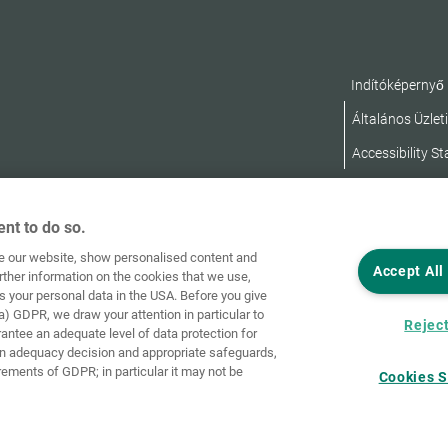
Indítóképernyő
Általános Üzleti
Accessibility S
nt to do so.
ve our website, show personalised content and
Accept All
rther information on the cookies that we use,
s your personal data in the USA. Before you give
a) GDPR, we draw your attention in particular to
Reject
rantee an adequate level of data protection for
an adequacy decision and appropriate safeguards,
rements of GDPR; in particular it may not be
Cookies S