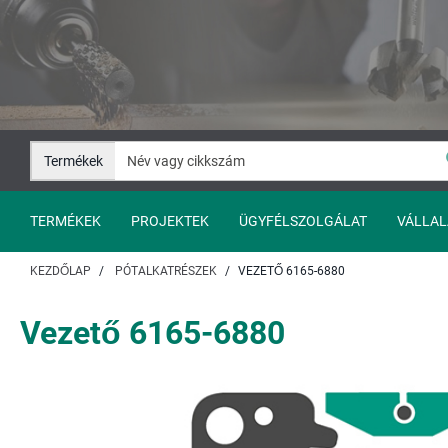
Ugrás
Ugrás
a
a
tartalomhoz
navigációhoz
Termékek
TERMÉKEK
PROJEKTEK
ÜGYFÉLSZOLGÁLAT
VÁLLAL
KEZDŐLAP
PÓTALKATRÉSZEK
VEZETŐ 6165-6880
Vezető 6165-6880