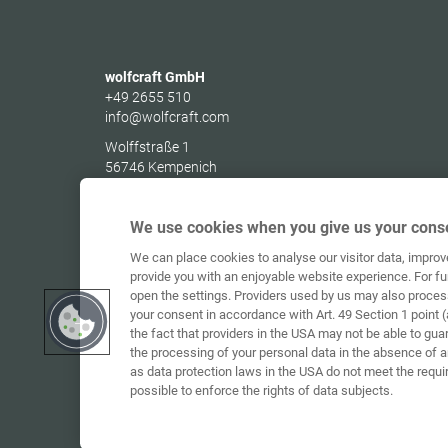
wolfcraft GmbH
+49 2655 510
info@wolfcraft.com
Wolffstraße 1
56746
Kempenich
Germany
We use cookies when you give us your conse
We can place cookies to analyse our visitor data, impro
provide you with an enjoyable website experience. For fu
open the settings. Providers used by us may also proces
your consent in accordance with Art. 49 Section 1 point (
the fact that providers in the USA may not be able to gua
the processing of your personal data in the absence of 
as data protection laws in the USA do not meet the requi
possible to enforce the rights of data subjects.