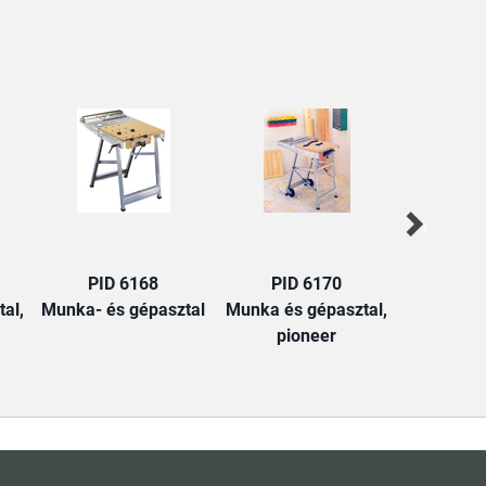
PID 6168
PID 6170
PID
al,
Munka- és gépasztal
Munka és gépasztal,
Munka- és
pioneer
her