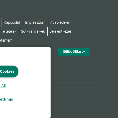
Kapcsolat
Impresszum
Adatvédelem
 Feltételek
Süti-irányelvek
Bejelentkezés
tatement
Sütibeállítások
 Cookies
 All
ettings