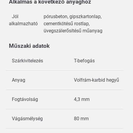
Alkalmas a következő anyaghoz
Jól
pórusbeton, gipszkartonlap,
alkalmazható
cementkötésű rostlap,
üvegszálerősítésű műanyag
Műszaki adatok
Szárkivitelezés
T-befogás
Anyag
Volfrám-karbid hegyű
Fogtávolság
4,3 mm
Vágásmélység
80 mm