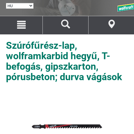
NYELV
KIVÁLASZTÁSA
Ugrás
Ugrás
a
a
tartalomhoz
navigációhoz
Szúrófűrész-lap,
wolframkarbid hegyű, T-
befogás, gipszkarton,
pórusbeton; durva vágások