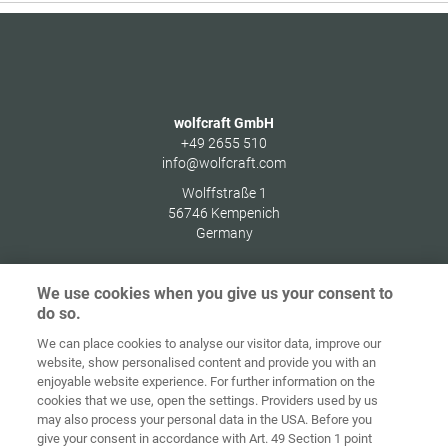
wolfcraft GmbH
+49 2655 510
info@wolfcraft.com
Wolffstraße 1
56746
Kempenich
Germany
We use cookies when you give us your consent to
do so.
Indítóképernyő
Kapcsolat
Impresszum
Adatvédelem
We can place cookies to analyse our visitor data, improve our
website, show personalised content and provide you with an
Általános
enjoyable website experience. For further information on the
Üzleti
cookies that we use, open the settings. Providers used by us
Feltételek
Süti-irányelvek
Bejelentkezés
may also process your personal data in the USA. Before you
give your consent in accordance with Art. 49 Section 1 point
Accessibility