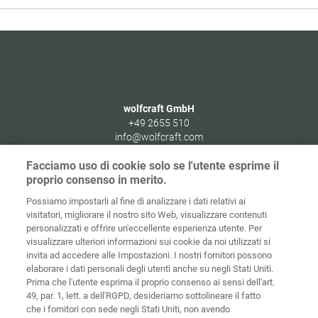
di
2
wolfcraft GmbH
+49 2655 510
info@wolfcraft.com
Wolffstraße 1
Facciamo uso di cookie solo se l'utente esprime il
56746
Kempenich
proprio consenso in merito.
Germany
Possiamo impostarli al fine di analizzare i dati relativi ai
visitatori, migliorare il nostro sito Web, visualizzare contenuti
personalizzati e offrire un'eccellente esperienza utente. Per
visualizzare ulteriori informazioni sui cookie da noi utilizzati si
invita ad accedere alle Impostazioni. I nostri fornitori possono
Home
Contatti
Colofone
Tutela dei dati
elaborare i dati personali degli utenti anche su negli Stati Uniti.
Prima che l'utente esprima il proprio consenso ai sensi dell'art.
Politiche sui
49, par. 1, lett. a dell'RGPD, desideriamo sottolineare il fatto
CGC
cookies
Login
che i fornitori con sede negli Stati Uniti, non avendo