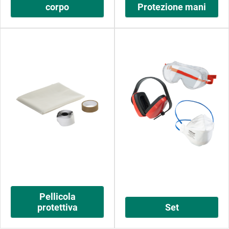
corpo
Protezione mani
Pellicola
protettiva
Set