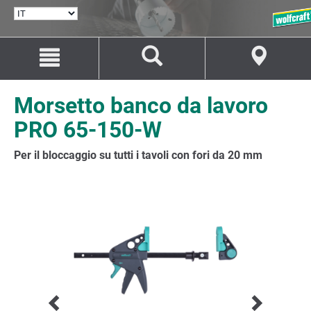
SELEZIONA
LINGUA
Salta
Salta
al
alla
contenuto
navigazione
Morsetto banco da lavoro
PRO 65-150-W
Per il bloccaggio su tutti i tavoli con fori da 20 mm