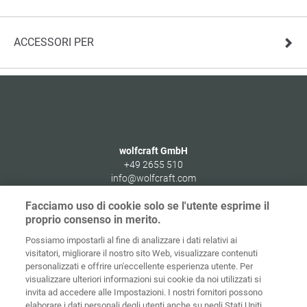
ACCESSORI PER
wolfcraft GmbH
+49 2655 510
info@wolfcraft.com
Wolffstraße 1
Facciamo uso di cookie solo se l'utente esprime il
56746
Kempenich
proprio consenso in merito.
Germany
Possiamo impostarli al fine di analizzare i dati relativi ai
visitatori, migliorare il nostro sito Web, visualizzare contenuti
personalizzati e offrire un'eccellente esperienza utente. Per
visualizzare ulteriori informazioni sui cookie da noi utilizzati si
invita ad accedere alle Impostazioni. I nostri fornitori possono
Home
Contatti
Colofone
Tutela dei dati
elaborare i dati personali degli utenti anche su negli Stati Uniti.