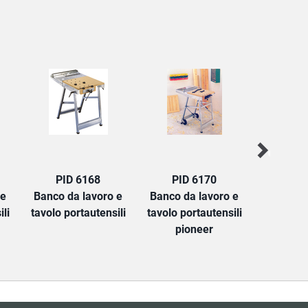
PID 6168
PID 6170
PID
 e
Banco da lavoro e
Banco da lavoro e
Banco da 
li
tavolo portautensili
tavolo portautensili
falegnam
pioneer