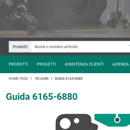
Salta
Salta
al
alla
contenuto
navigazione
Prodotti
PRODOTTI
PROGETTI
ASSISTENZA CLIENTI
AZIENDA
HOME PAGE
RICAMBI
GUIDA 6165-6880
Guida 6165-6880