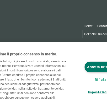
Home
Contat
Politiche sui co
ime il proprio consenso in merito.
visitatori, migliorare il nostro sito Web, visualizzare
 utente. Per visualizzare ulteriori informazioni sui
Accetta tutt
ioni. I nostri fornitori possono elaborare i dati
he l'utente esprima il proprio consenso ai sensi
re il fatto che i fornitori con sede negli Stati Uniti,
Rifiuta 
una decisione di adeguatezza, potrebbero non
ione dei dati nell'ambito del trattamento dei dati
Impostazio
ati degli Stati Uniti non sono conformi alle
e potrebbero dunque non essere applicabili.