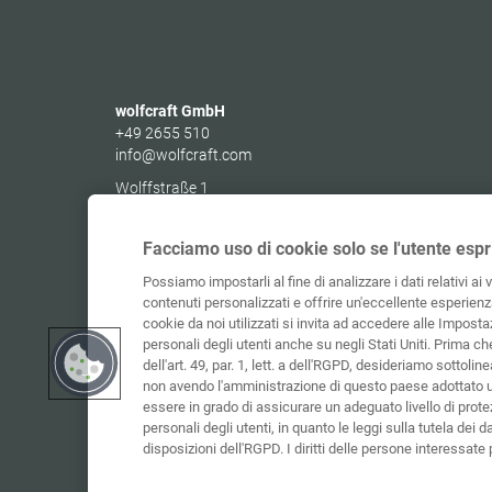
wolfcraft GmbH
+49 2655 510
info@wolfcraft.com
Wolffstraße 1
56746
Kempenich
Germany
Facciamo uso di cookie solo se l'utente espr
Possiamo impostarli al fine di analizzare i dati relativi ai 
contenuti personalizzati e offrire un'eccellente esperienza
cookie da noi utilizzati si invita ad accedere alle Impostaz
personali degli utenti anche su negli Stati Uniti. Prima c
dell'art. 49, par. 1, lett. a dell'RGPD, desideriamo sottolinea
non avendo l'amministrazione di questo paese adottato 
essere in grado di assicurare un adeguato livello di protez
personali degli utenti, in quanto le leggi sulla tutela dei d
disposizioni dell'RGPD. I diritti delle persone interessat