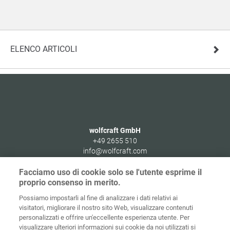
ELENCO ARTICOLI
wolfcraft GmbH
+49 2655 510
info@wolfcraft.com
Wolffstraße 1
Facciamo uso di cookie solo se l'utente esprime il
56746
Kempenich
proprio consenso in merito.
Germany
Possiamo impostarli al fine di analizzare i dati relativi ai
visitatori, migliorare il nostro sito Web, visualizzare contenuti
personalizzati e offrire un'eccellente esperienza utente. Per
visualizzare ulteriori informazioni sui cookie da noi utilizzati si