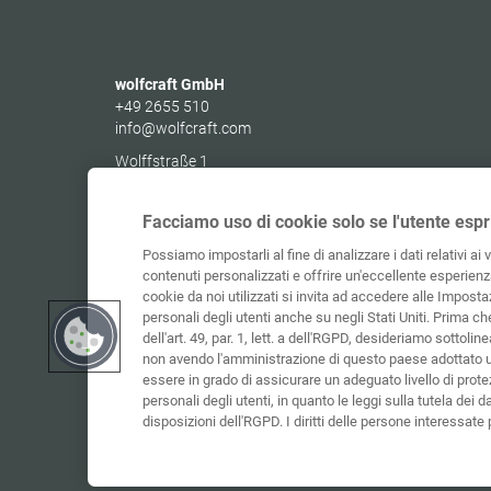
wolfcraft GmbH
+49 2655 510
info@wolfcraft.com
Wolffstraße 1
56746
Kempenich
Germany
Facciamo uso di cookie solo se l'utente espr
Possiamo impostarli al fine di analizzare i dati relativi ai 
contenuti personalizzati e offrire un'eccellente esperienza
cookie da noi utilizzati si invita ad accedere alle Impostaz
personali degli utenti anche su negli Stati Uniti. Prima c
dell'art. 49, par. 1, lett. a dell'RGPD, desideriamo sottolinea
non avendo l'amministrazione di questo paese adottato 
essere in grado di assicurare un adeguato livello di protez
personali degli utenti, in quanto le leggi sulla tutela dei d
disposizioni dell'RGPD. I diritti delle persone interessat