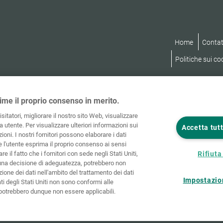
Home
Contat
Politiche sui co
ime il proprio consenso in merito.
visitatori, migliorare il nostro sito Web, visualizzare
 utente. Per visualizzare ulteriori informazioni sui
Accetta tutt
ioni. I nostri fornitori possono elaborare i dati
he l'utente esprima il proprio consenso ai sensi
re il fatto che i fornitori con sede negli Stati Uniti,
Rifiuta 
una decisione di adeguatezza, potrebbero non
ione dei dati nell'ambito del trattamento dei dati
Impostazio
ati degli Stati Uniti non sono conformi alle
e potrebbero dunque non essere applicabili.