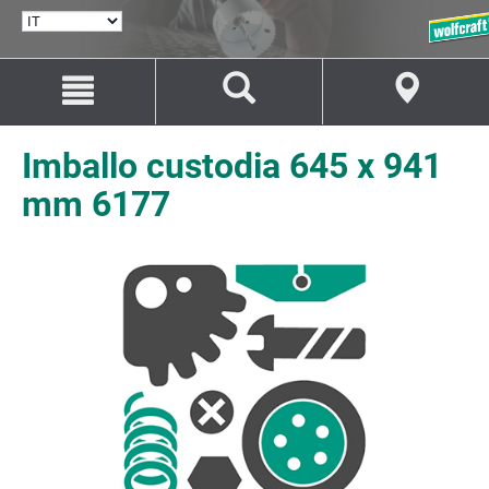
SELEZIONA
LINGUA
Salta
Salta
al
alla
contenuto
navigazione
Imballo custodia 645 x 941
mm 6177