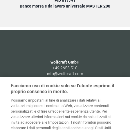
PID 6177v1
Banco morsa e da lavoro universale MASTER 200
wolfcraft GmbH
+49 2655 510
info@wolfcraft.com
Wolffstraße 1
Facciamo uso di cookie solo se l'utente esprime il
56746
Kempenich
proprio consenso in merito.
Germany
Possiamo impostarli al fine di analizzare i dati relativi ai
visitatori, migliorare il nostro sito Web, visualizzare contenuti
personalizzati e offrire un'eccellente esperienza utente. Per
visualizzare ulteriori informazioni sui cookie da noi utilizzati si
invita ad accedere alle Impostazioni. I nostri fornitori possono
Home
Contatti
Colofone
Tutela dei dati
elaborare i dati personali degli utenti anche su negli Stati Uniti.