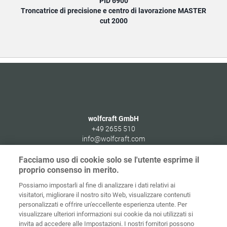
PID 6900
Troncatrice di precisione e centro di lavorazione MASTER
Tronc
cut 2000
wolfcraft GmbH
+49 2655 510
info@wolfcraft.com
Wolffstraße 1
Facciamo uso di cookie solo se l'utente esprime il
56746
Kempenich
proprio consenso in merito.
Germany
Possiamo impostarli al fine di analizzare i dati relativi ai
visitatori, migliorare il nostro sito Web, visualizzare contenuti
personalizzati e offrire un'eccellente esperienza utente. Per
visualizzare ulteriori informazioni sui cookie da noi utilizzati si
invita ad accedere alle Impostazioni. I nostri fornitori possono