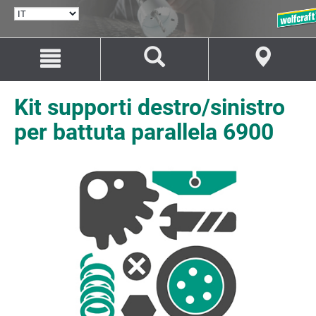
SELEZIONA
LINGUA
Salta
Salta
al
alla
contenuto
navigazione
Kit supporti destro/sinistro
per battuta parallela 6900