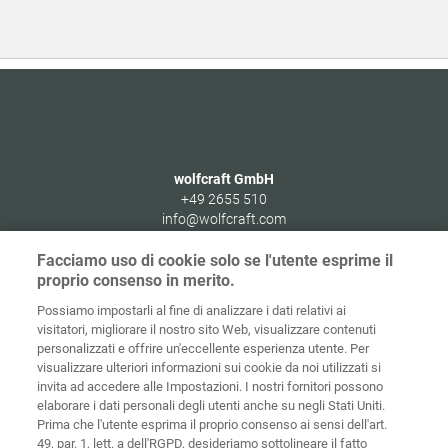
wolfcraft GmbH
+49 2655 510
info@wolfcraft.com
Wolffstraße 1
Facciamo uso di cookie solo se l'utente esprime il
56746
Kempenich
proprio consenso in merito.
Germany
Possiamo impostarli al fine di analizzare i dati relativi ai
visitatori, migliorare il nostro sito Web, visualizzare contenuti
personalizzati e offrire un'eccellente esperienza utente. Per
visualizzare ulteriori informazioni sui cookie da noi utilizzati si
invita ad accedere alle Impostazioni. I nostri fornitori possono
Home
Contatti
Colofone
Tutela dei dati
elaborare i dati personali degli utenti anche su negli Stati Uniti.
Prima che l'utente esprima il proprio consenso ai sensi dell'art.
Politiche sui
49, par. 1, lett. a dell'RGPD, desideriamo sottolineare il fatto