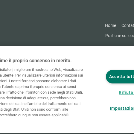
Home
Contat
Politiche sui co
ime il proprio consenso in merito.
visitatori, migliorare il nostro sito Web, visualizzare
 utente. Per visualizzare ulteriori informazioni sui
Accetta tutt
ioni. I nostri fornitori possono elaborare i dati
he l'utente esprima il proprio consenso ai sensi
re il fatto che i fornitori con sede negli Stati Uniti,
Rifiuta 
una decisione di adeguatezza, potrebbero non
ione dei dati nell'ambito del trattamento dei dati
Impostazio
ati degli Stati Uniti non sono conformi alle
e potrebbero dunque non essere applicabili.