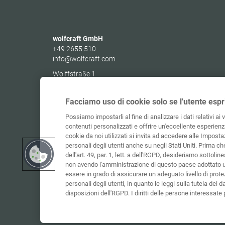
wolfcraft GmbH
+49 2655 510
info@wolfcraft.com
Wolffstraße 1
56746
Kempenich
Germany
Facciamo uso di cookie solo se l'utente espr
Possiamo impostarli al fine di analizzare i dati relativi ai 
contenuti personalizzati e offrire un'eccellente esperienza
cookie da noi utilizzati si invita ad accedere alle Impostaz
personali degli utenti anche su negli Stati Uniti. Prima c
dell'art. 49, par. 1, lett. a dell'RGPD, desideriamo sottolinea
non avendo l'amministrazione di questo paese adottato 
essere in grado di assicurare un adeguato livello di protez
personali degli utenti, in quanto le leggi sulla tutela dei d
disposizioni dell'RGPD. I diritti delle persone interessat