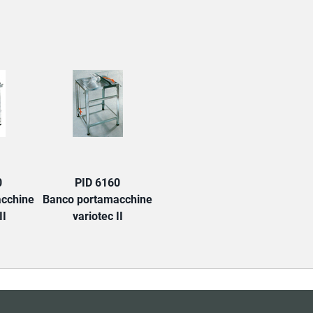
TAB:
0
PID 6160
cchine
Banco portamacchine
II
variotec II