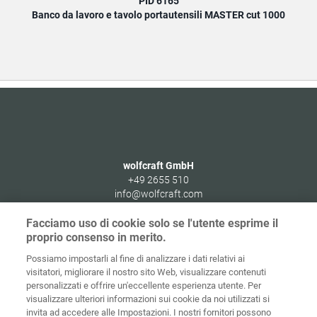
PID 6165
Banco da lavoro e tavolo portautensili MASTER cut 1000
Banco
wolfcraft GmbH
+49 2655 510
info@wolfcraft.com
Wolffstraße 1
Facciamo uso di cookie solo se l'utente esprime il
56746
Kempenich
proprio consenso in merito.
Germany
Possiamo impostarli al fine di analizzare i dati relativi ai
visitatori, migliorare il nostro sito Web, visualizzare contenuti
personalizzati e offrire un'eccellente esperienza utente. Per
visualizzare ulteriori informazioni sui cookie da noi utilizzati si
invita ad accedere alle Impostazioni. I nostri fornitori possono