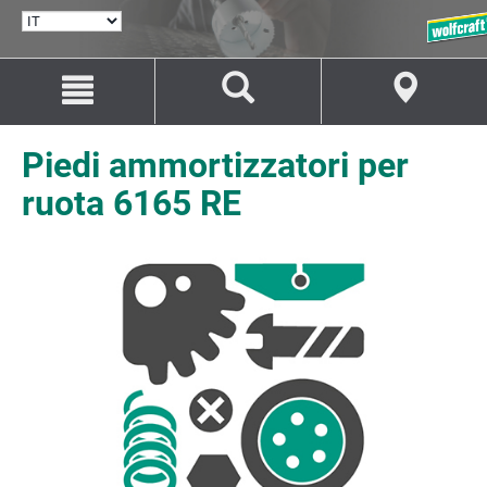
SELEZIONA
LINGUA
Salta
Salta
al
alla
contenuto
navigazione
Piedi ammortizzatori per
ruota 6165 RE