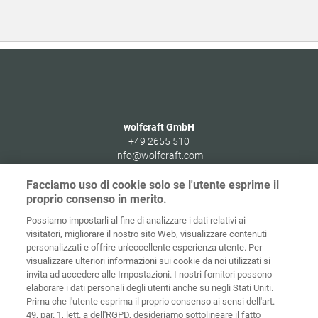
wolfcraft GmbH
+49 2655 510
info@wolfcraft.com
Wolffstraße 1
Facciamo uso di cookie solo se l'utente esprime il
56746
Kempenich
proprio consenso in merito.
Germany
Possiamo impostarli al fine di analizzare i dati relativi ai
visitatori, migliorare il nostro sito Web, visualizzare contenuti
personalizzati e offrire un'eccellente esperienza utente. Per
visualizzare ulteriori informazioni sui cookie da noi utilizzati si
invita ad accedere alle Impostazioni. I nostri fornitori possono
Home
Contatti
Colofone
Tutela dei dati
elaborare i dati personali degli utenti anche su negli Stati Uniti.
Prima che l'utente esprima il proprio consenso ai sensi dell'art.
Politiche sui
49, par. 1, lett. a dell'RGPD, desideriamo sottolineare il fatto