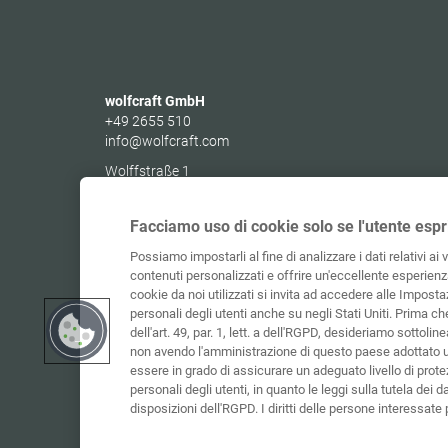
wolfcraft GmbH
+49 2655 510
info@wolfcraft.com
Wolffstraße 1
56746
Kempenich
Germany
Facciamo uso di cookie solo se l'utente espr
Possiamo impostarli al fine di analizzare i dati relativi ai 
contenuti personalizzati e offrire un'eccellente esperienza
cookie da noi utilizzati si invita ad accedere alle Impostaz
personali degli utenti anche su negli Stati Uniti. Prima c
dell'art. 49, par. 1, lett. a dell'RGPD, desideriamo sottolinea
non avendo l'amministrazione di questo paese adottato 
essere in grado di assicurare un adeguato livello di protez
personali degli utenti, in quanto le leggi sulla tutela dei d
disposizioni dell'RGPD. I diritti delle persone interessat