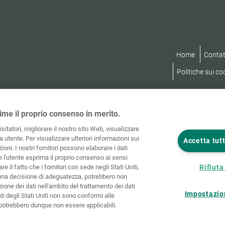
Home
Contat
Politiche sui co
ime il proprio consenso in merito.
visitatori, migliorare il nostro sito Web, visualizzare
 utente. Per visualizzare ulteriori informazioni sui
Accetta tutt
ioni. I nostri fornitori possono elaborare i dati
he l'utente esprima il proprio consenso ai sensi
re il fatto che i fornitori con sede negli Stati Uniti,
Rifiuta 
una decisione di adeguatezza, potrebbero non
ione dei dati nell'ambito del trattamento dei dati
Impostazio
ati degli Stati Uniti non sono conformi alle
e potrebbero dunque non essere applicabili.