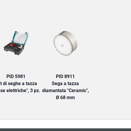
TAB:
PID 5981
PID 8911
t di seghe a tazza
Sega a tazza
se elettriche", 3 pz.
diamantata "Ceramic",
Ø 68 mm