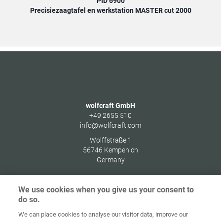
PID 6900
Precisiezaagtafel en werkstation MASTER cut 2000
Prec
wolfcraft GmbH
+49 2655 510
info@wolfcraft.com
Wolffstraße 1
56746
Kempenich
Germany
We use cookies when you give us your consent to
do so.
Home
Contact
Colofon
Privacybeleid
We can place cookies to analyse our visitor data, improve our