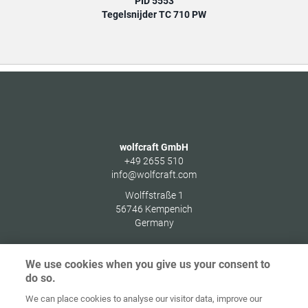
PID 5553
Tegelsnijder TC 710 PW
wolfcraft GmbH
+49 2655 510
info@wolfcraft.com
Wolffstraße 1
56746
Kempenich
Germany
We use cookies when you give us your consent to
do so.
Home
Contact
Colofon
Privacybeleid
We can place cookies to analyse our visitor data, improve our