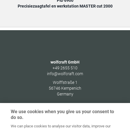
PID 6900
Precisiezaagtafel en werkstation MASTER cut 2000
Prec
wolfcraft GmbH
+49 2655 510
info@wolfcraft.com
Wolffstraße 1
56746
Kempenich
Germany
We use cookies when you give us your consent to
do so.
Home
Contact
Colofon
Privacybeleid
We can place cookies to analyse our visitor data, improve our