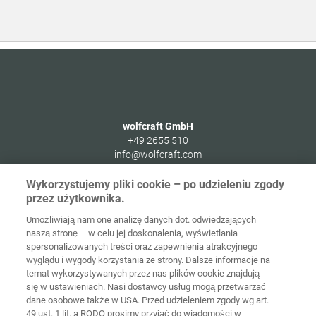
wolfcraft GmbH
+49 2655 510
info@wolfcraft.com
Wolffstraße 1
Wykorzystujemy pliki cookie – po udzieleniu zgody
56746
Kempenich
przez użytkownika.
Germany
Umożliwiają nam one analizę danych dot. odwiedzających
naszą stronę – w celu jej doskonalenia, wyświetlania
spersonalizowanych treści oraz zapewnienia atrakcyjnego
wyglądu i wygody korzystania ze strony. Dalsze informacje na
temat wykorzystywanych przez nas plików cookie znajdują
Strona
Ochrona
główna
Kontakt
Nota prawna
danych
się w ustawieniach. Nasi dostawcy usług mogą przetwarzać
dane osobowe także w USA. Przed udzieleniem zgody wg art.
49 ust. 1 lit. a RODO prosimy przyjąć do wiadomości w