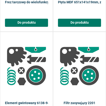
Frez tarczowy do wielofunkcyjnej przystawki do połączeń płytkowy
Płyta MDF 651x141x19mm, z pr
Do produktu
Do produktu
Element gwintowany 6138-94, 6908 (poprzedni nr 116610116, 116
Filtr zasysający 2201