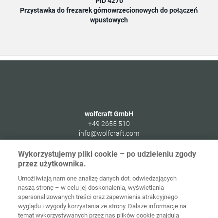
PID 4270
Przystawka do frezarek górnowrzecionowych do połączeń
wpustowych
wolfcraft GmbH
+49 2655 510
info@wolfcraft.com
Wolffstraße 1
Wykorzystujemy pliki cookie – po udzieleniu zgody
56746
Kempenich
przez użytkownika.
Germany
Umożliwiają nam one analizę danych dot. odwiedzających
naszą stronę – w celu jej doskonalenia, wyświetlania
spersonalizowanych treści oraz zapewnienia atrakcyjnego
wyglądu i wygody korzystania ze strony. Dalsze informacje na
temat wykorzystywanych przez nas plików cookie znajdują