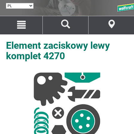
WYBÓR
JĘZYKA
Przejdź
Przejście
do
do
treści
nawigacji
Element zaciskowy lewy
komplet 4270