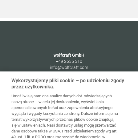
wolfcraft GmbH
+49 2655 510
info@wolfcraft.com
Wolffstraße 1
Wykorzystujemy pliki cookie – po udzieleniu zgody
56746
Kempenich
przez użytkownika.
Germany
Umożliwiają nam one analizę danych dot. odwiedzających
naszą stronę – w celu jej doskonalenia, wyświetlania
spersonalizowanych treści oraz zapewnienia atrakcyjnego
wyglądu i wygody korzystania ze strony. Dalsze informacje na
temat wykorzystywanych przez nas plików cookie znajdują
Strona
Ochrona
główna
Kontakt
Nota prawna
danych
się w ustawieniach. Nasi dostawcy usług mogą przetwarzać
dane osobowe także w USA. Przed udzieleniem zgody wg art.
49 ust. 1 lit. a RODO prosimy przyjąć do wiadomości w