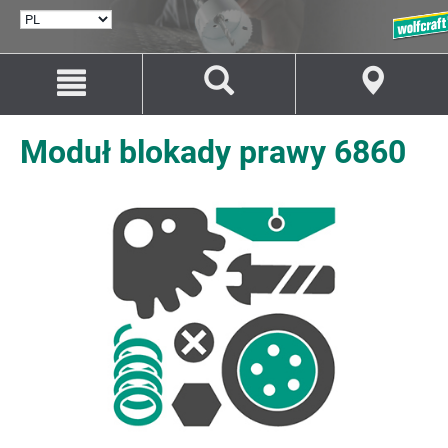
WYBÓR
JĘZYKA
Przejdź
Przejście
do
do
treści
nawigacji
Moduł blokady prawy 6860